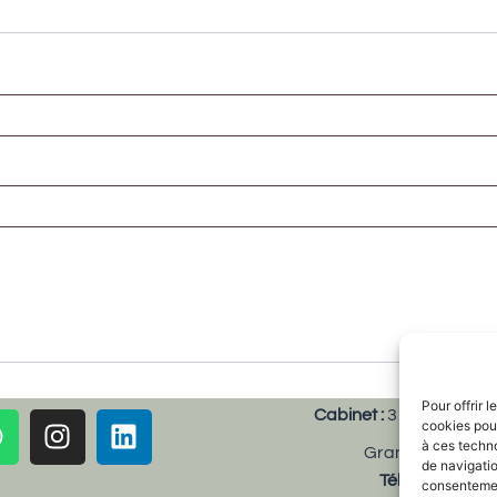
Pour offrir 
Cabinet :
3 Rue de la L
CULHAT
cookies pour
à ces techn
Grand Parking gr
de navigatio
Tél
: 06 31 57 0
consentement